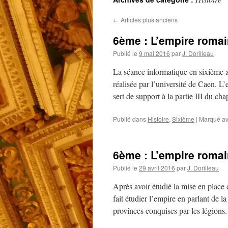
←
Articles plus anciens
6ème : L’empire romai
Publié le
9 mai 2016
par
J. Dorilleau
La séance informatique en sixième a
réalisée par l’université de Caen. L’
sert de support à la partie III du ch
Publié dans
Histoire
,
Sixième
|
Marqué a
6ème : L’empire romai
Publié le
29 avril 2016
par
J. Dorilleau
Après avoir étudié la mise en place 
fait étudier l’empire en parlant de 
provinces conquises par les légion