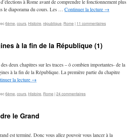
 d’élections à Rome avant de comprendre le fonctionnement plus
us le diaporama du cours. Les …
Continuer la lecture
→
vec
6ème
,
cours
,
Histoire
,
république
,
Rome
|
11 commentaires
nes à la fin de la République (1)
es deux chapitres sur les traces – ô combien importantes- de la
gines à la fin de la République. La première partie du chapitre
inuer la lecture
→
vec
6ème
,
cours
,
Histoire
,
Rome
|
24 commentaires
dre le Grand
rand est terminé. Donc vous allez pouvoir vous lancer à la