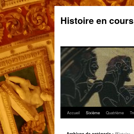
Aller
au
Histoire en cours
contenu
Accueil
Sixième
Quatrième
Tr
Histoire
Archives de catégorie :