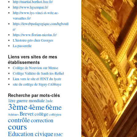
http://martial.berthot.free.fr/
http://www.hgsempai.fr/
http://www.lyc-vinci-st-witz.ac-
versailles.fr/
https://lewebpedagogique.com/hgboull
e/
https://www.florian-nicolas.fr/
L'histoire-géo chez Georges
La passerelle
Liens vers sites de mes
établissements
Collège de Nouvion sur Meuse
Collège Vallière de Sault-les-Rethel
Lien vers le site et l'ENT du lycée
site du collège de Signy-l'Abbaye
Recherche par mots-clés
1ère guerre mondiale
2nde
3ème
4ème
6ème
Brevet
collège
Athènes
collégien
contrôle
correction
cours
Education civique
EMC