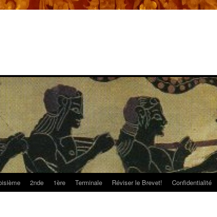
oisième
2nde
1ère
Terminale
Réviser le Brevet!
Confidentialité