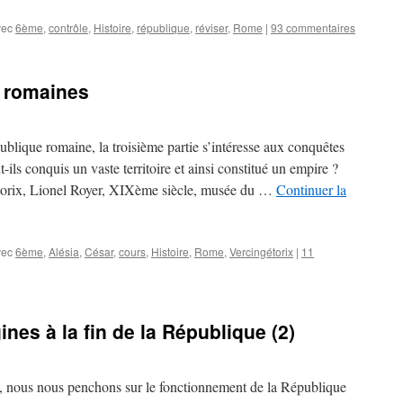
vec
6ème
,
contrôle
,
Histoire
,
république
,
réviser
,
Rome
|
93 commentaires
 romaines
ublique romaine, la troisième partie s’intéresse aux conquêtes
s conquis un vaste territoire et ainsi constitué un empire ?
étorix, Lionel Royer, XIXème siècle, musée du …
Continuer la
vec
6ème
,
Alésia
,
César
,
cours
,
Histoire
,
Rome
,
Vercingétorix
|
11
nes à la fin de la République (2)
e, nous nous penchons sur le fonctionnement de la République