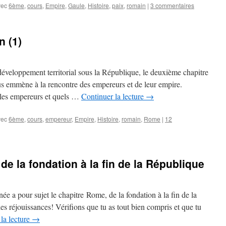
vec
6ème
,
cours
,
Empire
,
Gaule
,
Histoire
,
paix
,
romain
|
3 commentaires
n (1)
éveloppement territorial sous la République, le deuxième chapitre
us emmène à la rencontre des empereurs et de leur empire.
t les empereurs et quels …
Continuer la lecture
→
vec
6ème
,
cours
,
empereur
,
Empire
,
Histoire
,
romain
,
Rome
|
12
e la fondation à la fin de la République
ée a pour sujet le chapitre Rome, de la fondation à la fin de la
s réjouissances! Vérifions que tu as tout bien compris et que tu
la lecture
→