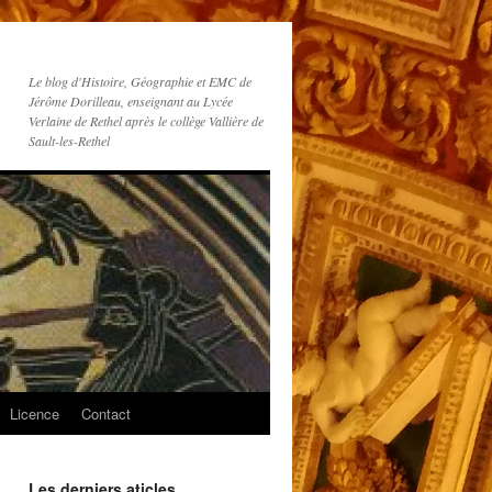
Le blog d'Histoire, Géographie et EMC de
Jérôme Dorilleau, enseignant au Lycée
Verlaine de Rethel après le collège Vallière de
Sault-les-Rethel
Licence
Contact
Les derniers aticles