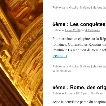
Publié dans
Histoire
,
Sixième
|
Marqué a
6ème : Les conquêtes
Publié le
1 avril 2016
par
J. Dorilleau
Pour terminer ce chapitre sur la Rép
romaines. Comment les Romains ont-il
Peinture : La reddition de Vercing
lecture
→
Publié dans
Histoire
,
Sixième
|
Marqué a
commentaires
6ème : Rome, des origi
Publié le
21 mars 2016
par
J. Dorilleau
Avec la deuxième partie du chapitr