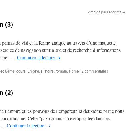
Articles plus récents
→
n (3)
 permis de visiter la Rome antique au travers d’une maquette
exercice de navigation sur un site et de recherche d’informations
apitre : …
Continuer la lecture
→
vec
6ème
,
cours
,
Empire
,
Histoire
,
romain
,
Rome
|
2 commentaires
n (2)
de l’empire et les pouvoirs de l’empereur, la deuxième partie nous
la paix romaine. Cette “pax romana” a été apportée dans les
s. …
Continuer la lecture
→