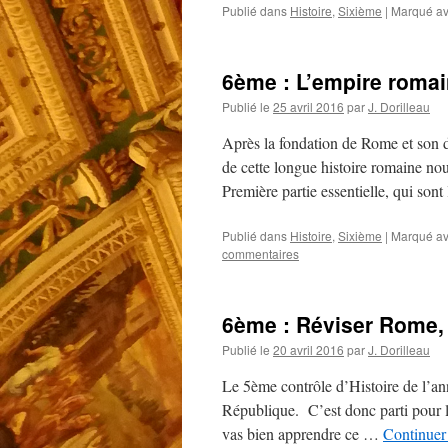
Publié dans
Histoire
,
Sixième
|
Marqué a
6ème : L’empire romai
Publié le
25 avril 2016
par
J. Dorilleau
Après la fondation de Rome et son d
de cette longue histoire romaine no
Première partie essentielle, qui son
Publié dans
Histoire
,
Sixième
|
Marqué a
commentaires
6ème : Réviser Rome, d
Publié le
20 avril 2016
par
J. Dorilleau
Le 5ème contrôle d’Histoire de l’ann
République. C’est donc parti pour le
vas bien apprendre ce …
Continuer 