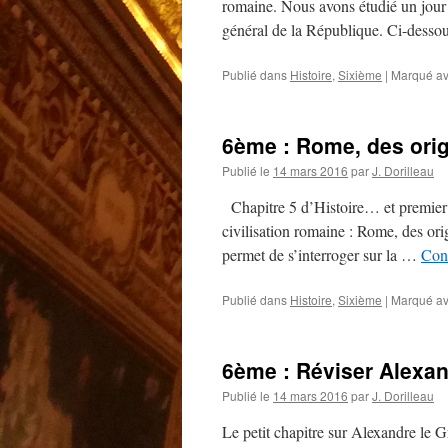
romaine. Nous avons étudié un jour
général de la République. Ci-desso
Publié dans
Histoire
,
Sixième
|
Marqué a
6ème : Rome, des origi
Publié le
14 mars 2016
par
J. Dorilleau
Chapitre 5 d’Histoire… et premier d
civilisation romaine : Rome, des ori
permet de s’interroger sur la …
Cont
Publié dans
Histoire
,
Sixième
|
Marqué a
6ème : Réviser Alexan
Publié le
14 mars 2016
par
J. Dorilleau
Le petit chapitre sur Alexandre le G