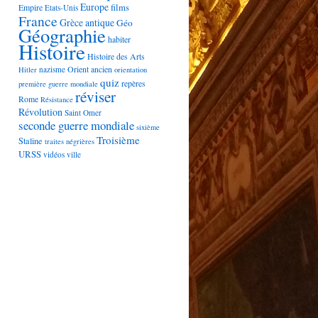
Europe
films
Empire
Etats-Unis
France
Grèce antique
Géo
Géographie
habiter
Histoire
Histoire des Arts
Orient ancien
nazisme
Hitler
orientation
quiz
repères
première guerre mondiale
réviser
Rome
Résistance
Révolution
Saint Omer
seconde guerre mondiale
sixième
Troisième
Staline
traites négrières
URSS
vidéos
ville