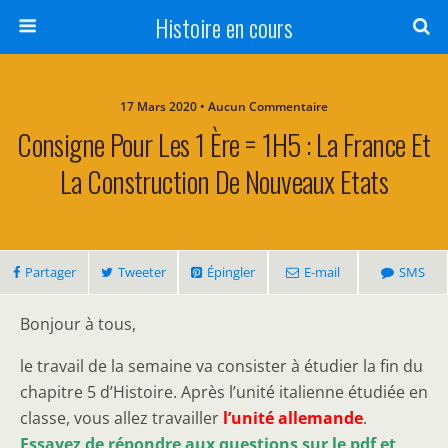
Histoire en cours
17 Mars 2020 • Aucun Commentaire
Consigne Pour Les 1 Ère = 1H5 : La France Et
La Construction De Nouveaux Etats
Partager
Tweeter
Épingler
E-mail
SMS
Bonjour à tous,
le travail de la semaine va consister à étudier la fin du
chapitre 5 d’Histoire. Après l’unité italienne étudiée en
classe, vous allez travailler
l’unité allemande
.
Essayez de répondre aux questions sur le pdf et