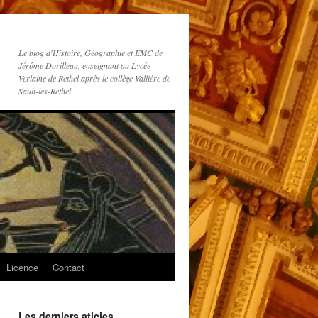
Le blog d'Histoire, Géographie et EMC de
Jérôme Dorilleau, enseignant au Lycée
Verlaine de Rethel après le collège Vallière de
Sault-les-Rethel
Licence
Contact
Les derniers aticles