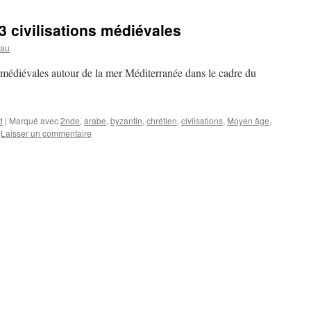
3 civilisations médiévales
eau
s médiévales autour de la mer Méditerranée dans le cadre du
d
|
Marqué avec
2nde
,
arabe
,
byzantin
,
chrétien
,
civiisations
,
Moyen âge
,
Laisser un commentaire