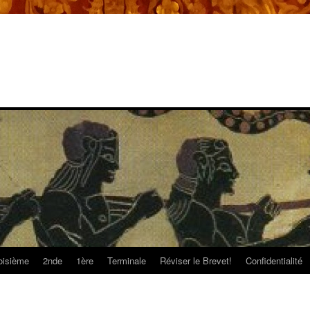
oisième
2nde
1ère
Terminale
Réviser le Brevet!
Confidentialité