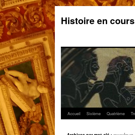
Aller
au
Histoire en cours
contenu
Accueil
Sixième
Quatrième
Tr
musulman
Archives par mot-clé :