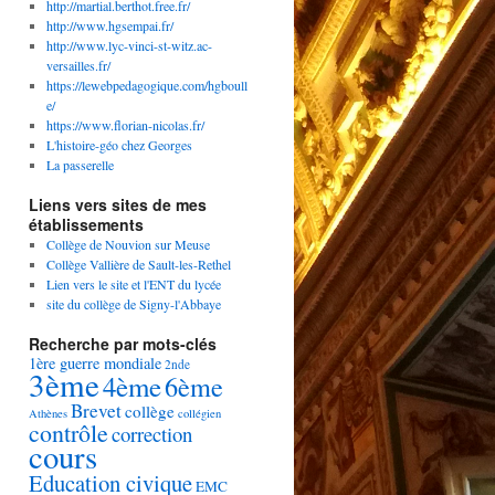
http://martial.berthot.free.fr/
http://www.hgsempai.fr/
http://www.lyc-vinci-st-witz.ac-
versailles.fr/
https://lewebpedagogique.com/hgboull
e/
https://www.florian-nicolas.fr/
L'histoire-géo chez Georges
La passerelle
Liens vers sites de mes
établissements
Collège de Nouvion sur Meuse
Collège Vallière de Sault-les-Rethel
Lien vers le site et l'ENT du lycée
site du collège de Signy-l'Abbaye
Recherche par mots-clés
1ère guerre mondiale
2nde
3ème
4ème
6ème
Brevet
collège
Athènes
collégien
contrôle
correction
cours
Education civique
EMC