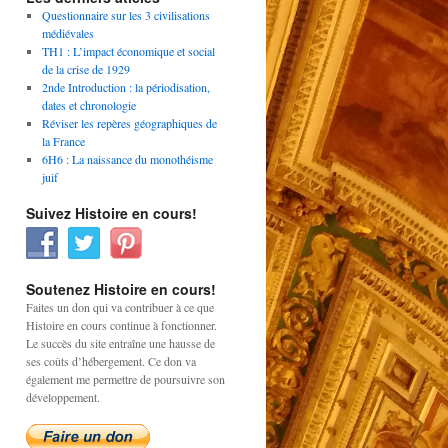
Questionnaire sur les 3 civilisations
médiévales
TH1 : L’impact économique et social
de la crise de 1929
2nde Introduction : la périodisation,
dates et chronologie
Réviser les repères géographiques de
la France
6H6 : La naissance du monothéisme
juif
Suivez Histoire en cours!
Soutenez Histoire en cours!
Faites un don qui va contribuer à ce que
Histoire en cours continue à fonctionner.
Le succès du site entraîne une hausse de
ses coûts d’hébergement. Ce don va
également me permettre de poursuivre son
développement.