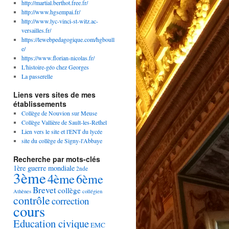
http://martial.berthot.free.fr/
http://www.hgsempai.fr/
http://www.lyc-vinci-st-witz.ac-
versailles.fr/
https://lewebpedagogique.com/hgboull
e/
https://www.florian-nicolas.fr/
L'histoire-géo chez Georges
La passerelle
Liens vers sites de mes
établissements
Collège de Nouvion sur Meuse
Collège Vallière de Sault-les-Rethel
Lien vers le site et l'ENT du lycée
site du collège de Signy-l'Abbaye
Recherche par mots-clés
1ère guerre mondiale
2nde
3ème
4ème
6ème
Brevet
collège
Athènes
collégien
contrôle
correction
cours
Education civique
EMC