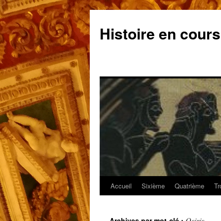
Aller
au
Histoire en cours
contenu
Accueil
Sixième
Quatrième
Tr
Osiris
Archives par mot-clé :