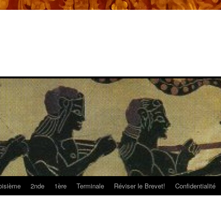
oisième
2nde
1ère
Terminale
Réviser le Brevet!
Confidentialité