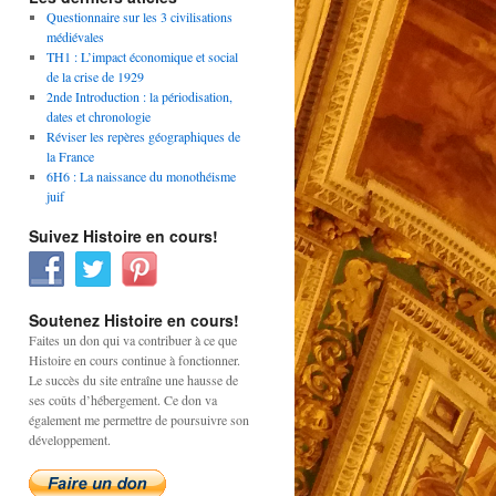
Questionnaire sur les 3 civilisations
médiévales
TH1 : L’impact économique et social
de la crise de 1929
2nde Introduction : la périodisation,
dates et chronologie
Réviser les repères géographiques de
la France
6H6 : La naissance du monothéisme
juif
Suivez Histoire en cours!
Soutenez Histoire en cours!
Faites un don qui va contribuer à ce que
Histoire en cours continue à fonctionner.
Le succès du site entraîne une hausse de
ses coûts d’hébergement. Ce don va
également me permettre de poursuivre son
développement.