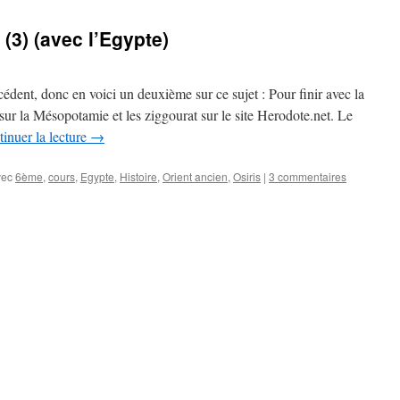
 (3) (avec l’Egypte)
cédent, donc en voici un deuxième sur ce sujet : Pour finir avec la
sur la Mésopotamie et les ziggourat sur le site Herodote.net. Le
inuer la lecture
→
vec
6ème
,
cours
,
Egypte
,
Histoire
,
Orient ancien
,
Osiris
|
3 commentaires