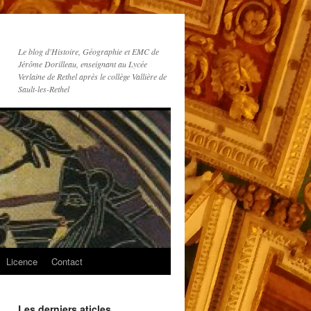
Le blog d'Histoire, Géographie et EMC de
Jérôme Dorilleau, enseignant au Lycée
Verlaine de Rethel après le collège Vallière de
Sault-les-Rethel
Licence
Contact
Les derniers aticles