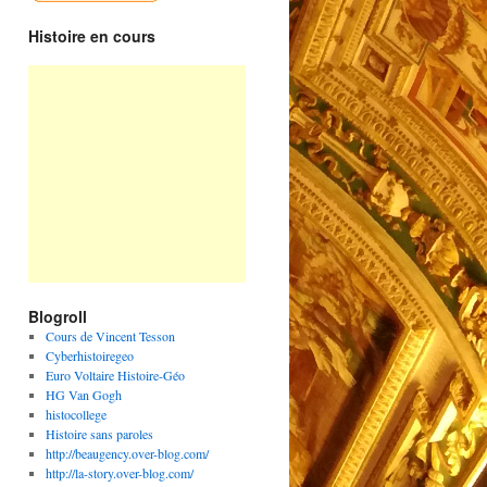
Histoire en cours
Blogroll
Cours de Vincent Tesson
Cyberhistoiregeo
Euro Voltaire Histoire-Géo
HG Van Gogh
histocollege
Histoire sans paroles
http://beaugency.over-blog.com/
http://la-story.over-blog.com/