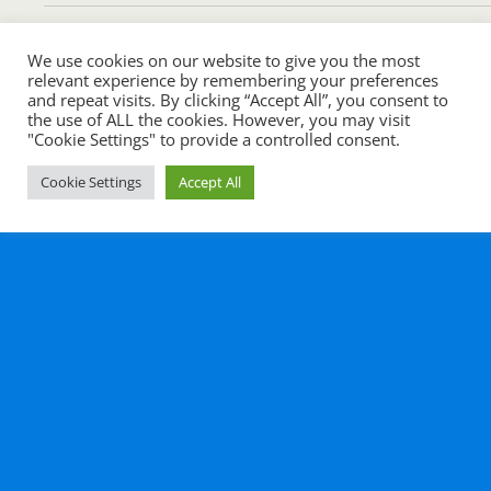
We use cookies on our website to give you the most
Retour au début
relevant experience by remembering your preferences
and repeat visits. By clicking “Accept All”, you consent to
the use of ALL the cookies. However, you may visit
Mobile
Bureau
"Cookie Settings" to provide a controlled consent.
All content Copyright Histoire en cours
Cookie Settings
Accept All