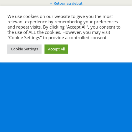
Retour au début
We use cookies on our website to give you the most
Mobile
Bureau
relevant experience by remembering your preferences
and repeat visits. By clicking “Accept All”, you consent to
the use of ALL the cookies. However, you may visit
All content Copyright Histoire en cours
"Cookie Settings" to provide a controlled consent.
Cookie Settings
Accept All