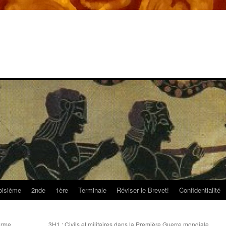
oisième
2nde
1ère
Terminale
Réviser le Brevet!
Confidentialité
orme
3H1 : Civils et militaires dans la Première Guerre mondiale