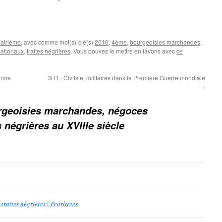
atrième
, avec comme mot(s)-clé(s)
2016
,
4ème
,
bourgeoisies marchandes
,
nationaux
,
traites négrières
. Vous pouvez le mettre en favoris avec
ce
orme
3H1 : Civils et militaires dans la Première Guerre mondiale
→
rgeoisies marchandes, négoces
s négrières au XVIIIe siècle
raites nègrières | Pearltrees