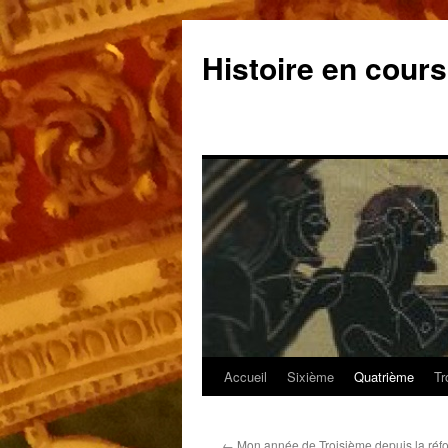
Aller
au
Histoire en cours
contenu
Accueil
Sixième
Quatrième
Tr
←
Mon année de Troisième depuis la réf