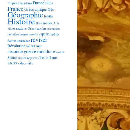
Europe
films
Empire
Etats-Unis
France
Grèce antique
Géo
Géographie
habiter
Histoire
Histoire des Arts
Orient ancien
nazisme
Hitler
orientation
quiz
repères
première guerre mondiale
réviser
Rome
Résistance
Révolution
Saint Omer
seconde guerre mondiale
sixième
Troisième
Staline
traites négrières
URSS
vidéos
ville