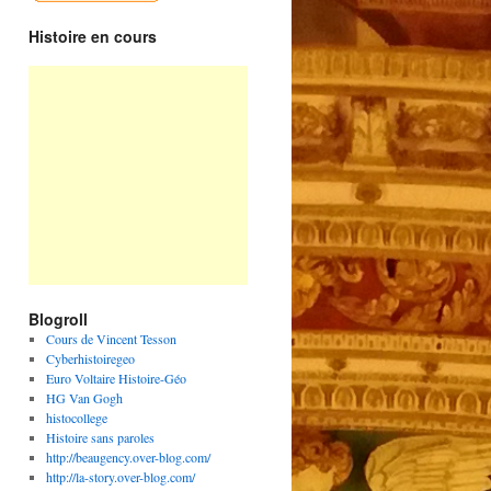
Histoire en cours
Blogroll
Cours de Vincent Tesson
Cyberhistoiregeo
Euro Voltaire Histoire-Géo
HG Van Gogh
histocollege
Histoire sans paroles
http://beaugency.over-blog.com/
http://la-story.over-blog.com/