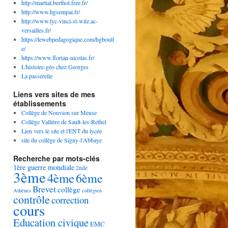
http://martial.berthot.free.fr/
http://www.hgsempai.fr/
http://www.lyc-vinci-st-witz.ac-
versailles.fr/
https://lewebpedagogique.com/hgboull
e/
https://www.florian-nicolas.fr/
L'histoire-géo chez Georges
La passerelle
Liens vers sites de mes
établissements
Collège de Nouvion sur Meuse
Collège Vallière de Sault-les-Rethel
Lien vers le site et l'ENT du lycée
site du collège de Signy-l'Abbaye
Recherche par mots-clés
1ère guerre mondiale
2nde
3ème
4ème
6ème
Brevet
collège
Athènes
collégien
contrôle
correction
cours
Education civique
EMC