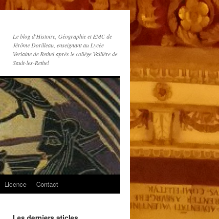
Le blog d'Histoire, Géographie et EMC de
Jérôme Dorilleau, enseignant au Lycée
Verlaine de Rethel après le collège Vallière de
Sault-les-Rethel
Licence
Contact
Les derniers aticles