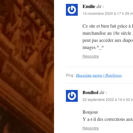
Emilie
dit :
14 novembre 2020 à 17 h 29 m
Ce site et bien fait grâce à
marchandise au 18e siècle , 
peut pas accéder aux diapor
images ^_^
Répondre
Ping :
Deuxième partie | Pearltrees
Boulhol
dit :
22 septembre 2022 à 14 h 03 
Bonjour
Y a-t-il des corrections aux 
Répondre