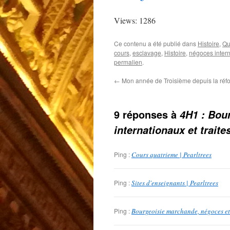
Views: 1286
Ce contenu a été publié dans
Histoire
,
Qu
cours
,
esclavage
,
Histoire
,
négoces inter
permalien
.
←
Mon année de Troisième depuis la réf
9 réponses à
4H1 : Bou
internationaux et traite
Ping :
Cours quatrieme | Pearltrees
Ping :
Sites d'enseignants | Pearltrees
Ping :
Bourgeoisie marchande, négoces et t